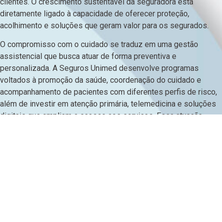
clientes. O crescimento sustentável da seguradora está
diretamente ligado à capacidade de oferecer proteção,
acolhimento e soluções que geram valor para os segurados.
O compromisso com o cuidado se traduz em uma gestão
assistencial que busca atuar de forma preventiva e
personalizada. A Seguros Unimed desenvolve programas
voltados à promoção da saúde, coordenação do cuidado e
acompanhamento de pacientes com diferentes perfis de risco,
além de investir em atenção primária, telemedicina e soluções
digitais que ampliam o acesso aos serviços. Essa atuação
contribui para melhores desfechos clínicos, maior qualidade de
vida para os beneficiários e para a sustentabilidade do sistema
de saúde como um todo.
“Nossa estratégia de expansão tem o cuidado e as
necessidades do cliente como pilares. Ao atingirmos 1 milhão
de vidas na Saúde, fortalecemos o principal pilar do nosso
negócio, o que impulsiona diretamente o avanço sólido dos
nossos outros segmentos. Isso prova que crescer de forma